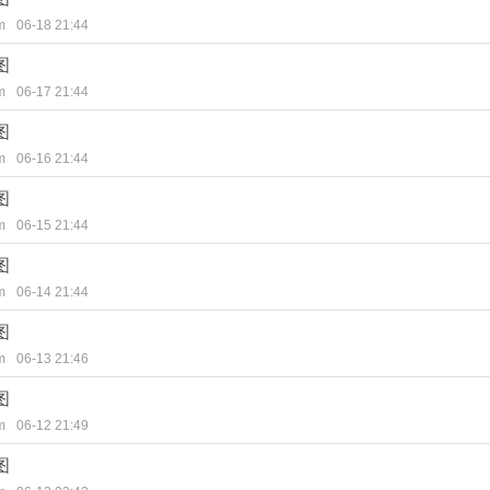
m
06-18 21:44
图
m
06-17 21:44
图
m
06-16 21:44
图
m
06-15 21:44
图
m
06-14 21:44
图
m
06-13 21:46
图
m
06-12 21:49
图