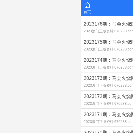
首页
2023176期：马会火烧
2023澳门正版资料 670288.co
2023175期：马会火烧
2023澳门正版资料 670288.co
2023174期：马会火烧
2023澳门正版资料 670288.co
2023173期：马会火烧
2023澳门正版资料 670288.co
2023172期：马会火烧
2023澳门正版资料 670288.co
2023171期：马会火烧
2023澳门正版资料 670288.co
2023170期：马会火烧