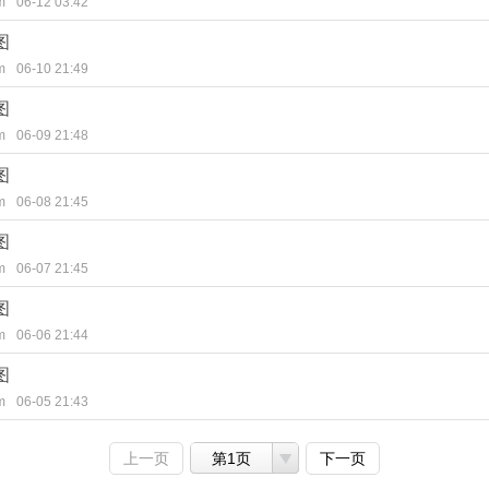
m
06-12 03:42
图
m
06-10 21:49
图
m
06-09 21:48
图
m
06-08 21:45
图
m
06-07 21:45
图
m
06-06 21:44
图
m
06-05 21:43
上一页
第1页
下一页